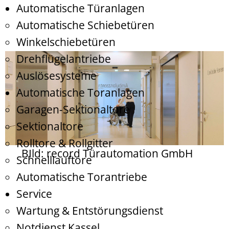
Automatische Türanlagen
Automatische Schiebetüren
Winkelschiebetüren
Drehflügelantriebe
Auslösesysteme
Automatische Toranlagen
Garagen-Sektionaltore
Sektionaltore
Rolltore & Rollgitter
BIld: record Türautomation GmbH
Schnelllauftore
Automatische Torantriebe
Service
Wartung & Entstörungsdienst
Notdienst Kassel